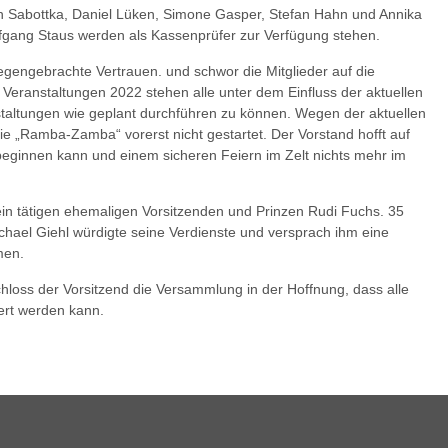
n Sabottka, Daniel Lüken, Simone Gasper, Stefan Hahn und Annika
lfgang Staus werden als Kassenprüfer zur Verfügung stehen.
gengebrachte Vertrauen. und schwor die Mitglieder auf die
 Veranstaltungen 2022 stehen alle unter dem Einfluss der aktuellen
staltungen wie geplant durchführen zu können. Wegen der aktuellen
die „Ramba-Zamba“ vorerst nicht gestartet. Der Vorstand hofft auf
eginnen kann und einem sicheren Feiern im Zelt nichts mehr im
in tätigen ehemaligen Vorsitzenden und Prinzen Rudi Fuchs. 35
Michael Giehl würdigte seine Verdienste und versprach ihm eine
men.
hloss der Vorsitzend die Versammlung in der Hoffnung, dass alle
ert werden kann.