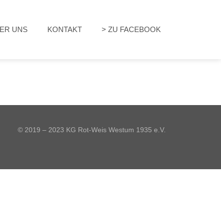
ER UNS
KONTAKT
> ZU FACEBOOK
© 2019 – 2023 KG Rot-Weis Westum 1935 e.V.